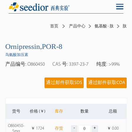
首页
产品中心
氨基酸 · 肽
肽
Ornipressin,POR-8
鸟氨酸加压素
产品编号: O860450
CAS 号: 3397-23-7
纯度: >99%
通过邮件获取SDS
通过邮件获取COA
货号
价格 (￥)
库存
数量
总额
O860450-
￥
1724
存货
￥
0.00
5mg