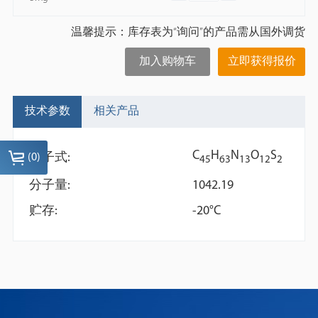
温馨提示：库存表为“询问”的产品需从国外调货
加入购物车
立即获得报价
技术参数
相关产品
C
H
N
O
S
分子式:
(
0
)
4
5
6
3
1
3
1
2
2
分子量:
1042.19
贮存:
-20°C
Angiotensin 1-7
Dichloromethane