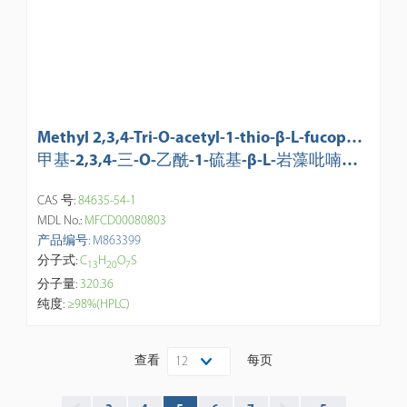
Methyl 2,3,4-Tri-O-acetyl-1-thio-β-L-fucopyr
anoside
甲基-2,3,4-三-O-乙酰-1-硫基-β-L-岩藻吡喃糖
苷
CAS 号:
84635-54-1
MDL No.:
MFCD00080803
产品编号: M863399
分子式:
C
H
O
S
1
3
2
0
7
分子量:
320.36
纯度:
≥98%(HPLC)
查看
每页
12