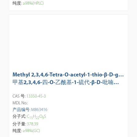
纯度:
≥98%(HPLC)
Methyl 2,3,4,6-Tetra-O-acetyl-1-thio-β-D-glu
copyranoside
甲基2,3,4,6-四-O-乙酰基-1-硫代-β-D-吡喃葡
萄糖苷
CAS 号:
13350-45-3
MDL No.:
产品编号: M863416
分子式:
C
H
O
S
1
5
2
2
9
分子量:
378.39
纯度:
≥98%(GC)