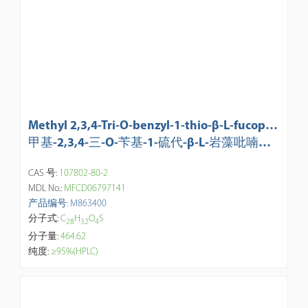
Methyl 2,3,4-Tri-O-benzyl-1-thio-β-L-fucopyr
anoside
甲基-2,3,4-三-O-苄基-1-硫代-β-L-岩藻吡喃糖
苷
CAS 号:
107802-80-2
MDL No.:
MFCD06797141
产品编号: M863400
分子式:
C
H
O
S
2
8
3
2
4
分子量:
464.62
纯度:
≥95%(HPLC)