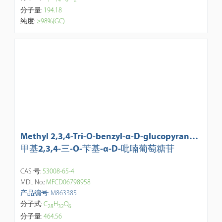
分子量:
194.18
纯度:
≥98%(GC)
Methyl 2,3,4-Tri-O-benzyl-α-D-glucopyranosi
de
甲基2,3,4-三-O-苄基-α-D-吡喃葡萄糖苷
CAS 号:
53008-65-4
MDL No.:
MFCD06798958
产品编号: M863385
分子式:
C
H
O
2
8
3
2
6
分子量:
464.56