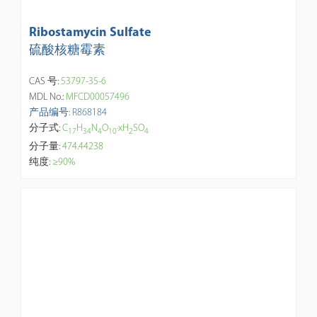
Ribostamycin Sulfate
硫酸核糖霉素
CAS 号:
53797-35-6
MDL No.:
MFCD00057496
产品编号: R868184
分子式:
C
H
N
O
·xH
SO
1
7
3
4
4
1
0
2
4
分子量:
474.44238
纯度:
≥90%