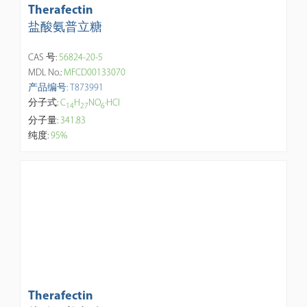
Therafectin
盐酸氨普立糖
CAS 号:
56824-20-5
MDL No.:
MFCD00133070
产品编号: T873991
分子式:
C
H
NO
·HCl
1
4
2
7
6
分子量:
341.83
纯度:
95%
Therafectin