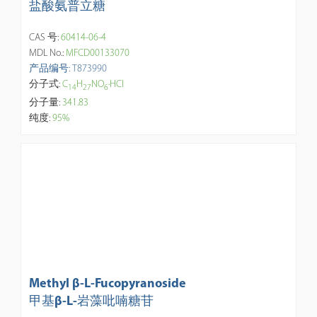
盐酸氨普立糖
CAS 号:
60414-06-4
MDL No.:
MFCD00133070
产品编号: T873990
分子式:
C
H
NO
·HCl
1
4
2
7
6
分子量:
341.83
纯度:
95%
Methyl β-L-Fucopyranoside
甲基β-L-岩藻吡喃糖苷