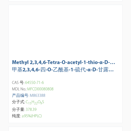
Methyl 2,3,4,6-Tetra-O-acetyl-1-thio-α-D-ma
nnopyranoside (contains ca. 5% β-isomer)
甲基2,3,4,6-四-O-乙酰基-1-硫代-α-D-甘露吡
喃糖苷(含约5%的β-异构体 )
CAS 号:
64550-71-6
MDL No.:
MFCD00080808
产品编号: M863388
分子式:
C
H
O
S
1
5
2
2
9
分子量:
378.39
纯度:
≥95%(HPLC)