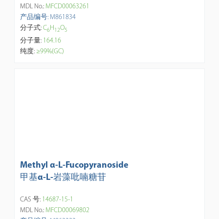
MDL No.:
MFCD00063261
产品编号: M861834
分子式:
C
H
O
6
1
2
5
分子量:
164.16
纯度:
≥99%(GC)
Methyl α-L-Fucopyranoside
甲基α-L-岩藻吡喃糖苷
CAS 号:
14687-15-1
MDL No.:
MFCD00069802