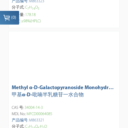
产品编号: M863323
分子式:
C
H
O
7
1
4
5
分子量:
178.18
(
0
)
纯度:
≥98%(HPLC)
Methyl α-D-Galactopyranoside Monohydrat
e
甲基α-D-吡喃半乳糖苷一水合物
CAS 号:
34004-14-3
MDL No.:
MFCD00064085
产品编号: M863321
分子式:
C
H
O
·H
O
7
1
4
6
2