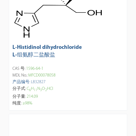
L-Histidinol dihydrochloride
L-组氨醇二盐酸盐
CAS 号:
1596-64-1
MDL No.:
MFCD00078058
产品编号: L832827
分子式:
C
H
N
O·
HCl
6
1
1
3
2
分子量:
214.09
纯度:
≥98%