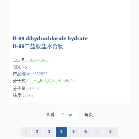
H-89 dihydrochloride hydrate
H-89二盐酸盐水合物
CAS 号:
130964-39-5
MDL No.:
产品编号: H832893
分子式:
C
H
BrN
O
S·
HCl·xH
O
2
0
2
0
3
2
2
2
分子量:
519.28
纯度:
≥99%
查看
每页
12
2
3
4
5
6