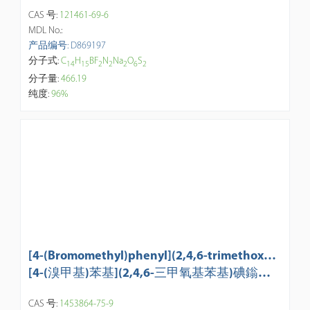
基-4-硫代-2H-吡咯-2-亚基)甲基]甲烷](二氟硼
CAS 号:
121461-69-6
烷)二钠盐
MDL No.:
产品编号: D869197
分子式:
C
H
BF
N
Na
O
S
1
4
1
5
2
2
2
6
2
分子量:
466.19
纯度:
96%
[4-(Bromomethyl)phenyl](2,4,6-trimethoxyp
henyl)iodonium p-Toluenesulfonate
[4-(溴甲基)苯基](2,4,6-三甲氧基苯基)碘鎓对
甲苯磺酸盐
CAS 号:
1453864-75-9