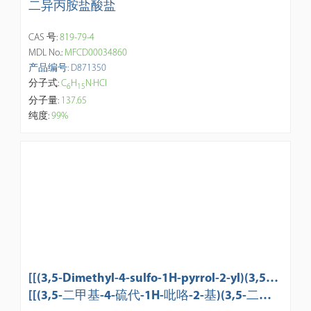
二异丙胺盐酸盐
CAS 号:
819-79-4
MDL No.:
MFCD00034860
产品编号: D871350
分子式:
C
H
N·HCl
6
1
5
分子量:
137.65
纯度:
99%
[[(3,5-Dimethyl-4-sulfo-1H-pyrrol-2-yl)(3,5-di
methyl-4-sulfo-2H-pyrrol-2-ylidene)methyl]
[[(3,5-二甲基-4-硫代-1H-吡咯-2-基)(3,5-二甲
methane](difluoroborane) Disodium Salt