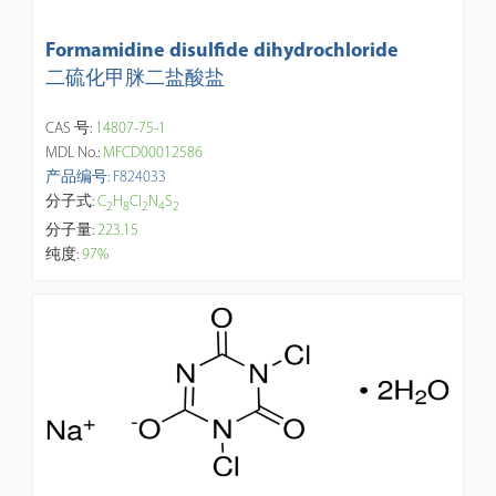
Formamidine disulfide dihydrochloride
二硫化甲脒二盐酸盐
CAS 号:
14807-75-1
MDL No.:
MFCD00012586
产品编号: F824033
分子式:
C
H
Cl
N
S
2
8
2
4
2
分子量:
223.15
纯度:
97%