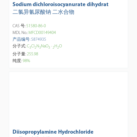
Sodium dichloroisocyanurate dihydrat
二氯异氰尿酸钠 二水合物
CAS 号:
51580-86-0
MDL No.:
MFCD00149404
产品编号: S874935
分子式:
C
Cl
N
NaO
·
H
O
3
2
3
3
2
2
分子量:
255.98
纯度:
98%
Diisopropylamine Hydrochloride