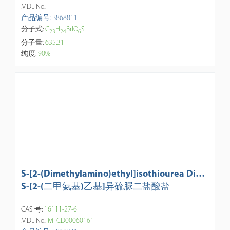
MDL No.:
产品编号: B868811
分子式:
C
H
BrIO
S
2
3
2
4
6
分子量:
635.31
纯度:
90%
S-[2-(Dimethylamino)ethyl]isothiourea Dihy
drochloride
S-[2-(二甲氨基)乙基]异硫脲二盐酸盐
CAS 号:
16111-27-6
MDL No.:
MFCD00060161