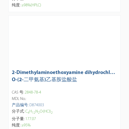
纯度:
≥98%(HPLC)
2-Dimethylaminoethoxyamine dihydrochlori
de
O-(2-二甲氨基)乙基胺盐酸盐
CAS 号:
2848-78-4
MDL No.:
产品编号: D874003
分子式:
C
H
N
O·(HCl)
4
1
2
2
2
分子量:
177.07
纯度:
≥95%