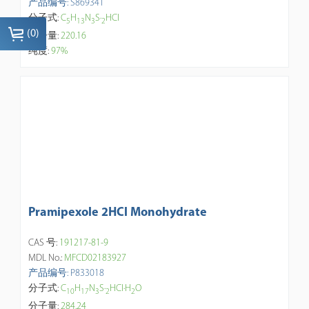
产品编号: S869341
分子式:
C
H
N
S·
HCl
5
1
3
3
2
(
0
)
分子量:
220.16
纯度:
97%
Pramipexole 2HCl Monohydrate
CAS 号:
191217-81-9
MDL No.:
MFCD02183927
产品编号: P833018
分子式:
C
H
N
S·
HCl·H
O
1
0
1
7
3
2
2
分子量:
284.24