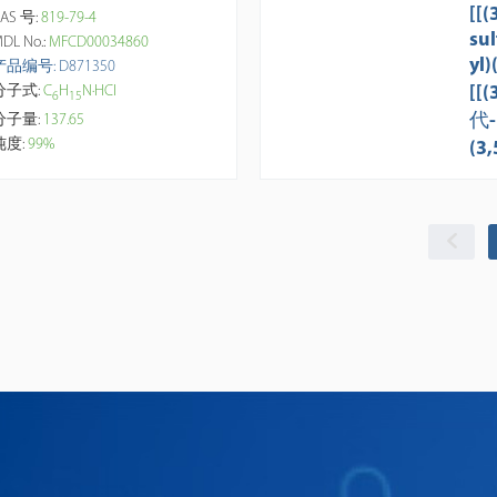
[[(
AS 号:
819-79-4
sul
DL No.:
MFCD00034860
yl)
产品编号: D871350
-su
[[
分子式:
C
H
N·HCl
6
1
5
-y
代-
分子量:
137.65
me
纯度:
99%
(3
ob
代-
m 
基
氟