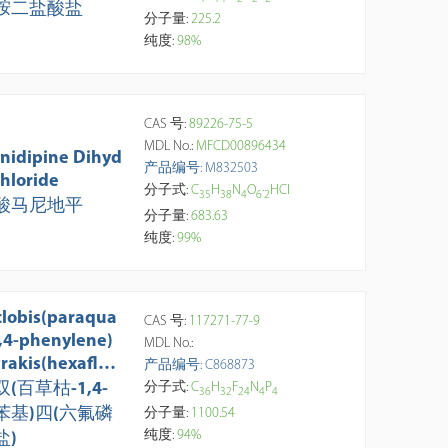
胺二盐酸盐
分子量:
225.2
纯度:
98%
CAS 号:
89226-75-5
MDL No.:
MFCD00896434
nidipine Dihyd
产品编号: M832503
chloride
分子式:
C
H
N
O
·
HCl
3
5
3
8
4
6
2
酸马尼地平
分子量:
683.63
纯度:
99%
clobis(paraqua
CAS 号:
117271-77-9
1,4-phenylene)
MDL No.:
trakis(hexafluo
产品编号: C868873
phosphate)
(百草枯-1,4-
分子式:
C
H
F
N
P
3
6
3
2
2
4
4
4
苯基)四(六氟磷
分子量:
1100.54
纯度:
94%
盐)