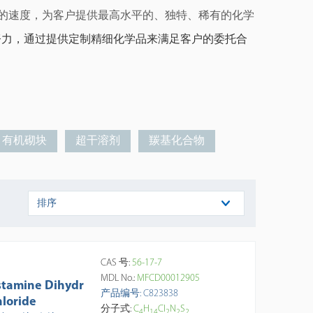
的速度，为客户
提供最高水平的
、
独特、稀有的
化学
努力，通过提供定制精细化学品来满足客户的委托合
有机砌块
超干溶剂
羰基化合物
排序
CAS 号:
56-17-7
MDL No.:
MFCD00012905
stamine Dihydr
产品编号: C823838
hloride
分子式:
C
H
Cl
N
S
4
1
4
2
2
2