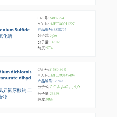
CAS 号:
7488-56-4
MDL No.:
MFCD00011227
lenium Sulfide
产品编号: S838724
分子式:
S
Se
硫化硒
2
分子量:
143.09
纯度:
97%
CAS 号:
51580-86-0
dium dichlorois
MDL No.:
MFCD00149404
yanurate dihyd
产品编号: S874935
分子式:
C
Cl
N
NaO
·
H
O
3
2
3
3
2
2
氯异氰尿酸钠 二
分子量:
255.98
合物
纯度:
98%