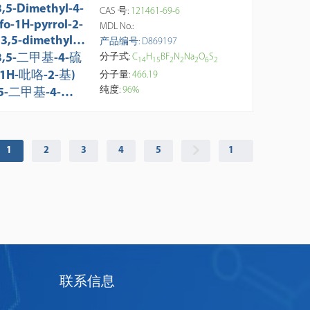
3,5-Dimethyl-4-
CAS 号:
121461-69-6
fo-1H-pyrrol-2-
MDL No.:
(3,5-dimethyl-4
产品编号: D869197
lfo-2H-pyrrol-2
(3,5-二甲基-4-硫
分子式:
C
H
BF
N
Na
O
S
1
4
1
5
2
2
2
6
2
lidene)methyl]
1H-吡咯-2-基)
分子量:
466.19
thane](difluor
纯度:
96%
,5-二甲基-4-硫
orane) Disodiu
2H-吡咯-2-亚
Salt
)甲基]甲烷](二
硼烷)二钠盐
1
2
3
4
5
联系信息