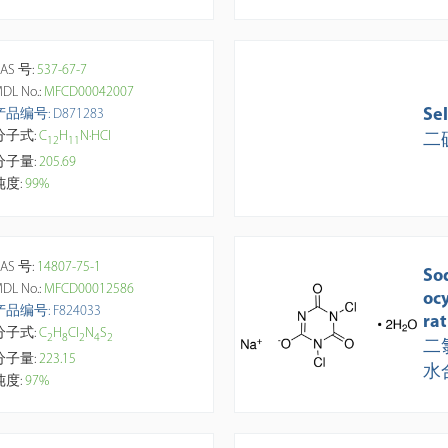
AS 号:
537-67-7
DL No.:
MFCD00042007
Se
产品编号: D871283
分子式:
C
H
N·HCl
二
1
2
1
1
分子量:
205.69
纯度:
99%
AS 号:
14807-75-1
So
DL No.:
MFCD00012586
oc
产品编号: F824033
rat
分子式:
C
H
Cl
N
S
2
8
2
4
2
二
分子量:
223.15
水
纯度:
97%