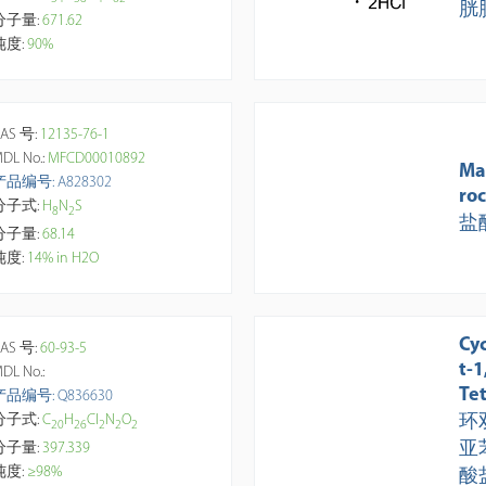
胱
分子量:
671.62
纯度:
90%
AS 号:
12135-76-1
DL No.:
MFCD00010892
Ma
产品编号: A828302
ro
分子式:
H
N
S
8
2
盐
分子量:
68.14
纯度:
14% in H2O
Cy
AS 号:
60-93-5
t-
DL No.:
Te
产品编号: Q836630
ro
环双
分子式:
C
H
Cl
N
O
2
0
2
6
2
2
2
亚
分子量:
397.339
纯度:
≥98%
酸