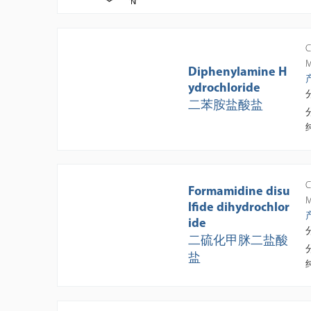
C
M
Diphenylamine H
ydrochloride
二苯胺盐酸盐
C
Formamidine disu
M
lfide dihydrochlor
ide
二硫化甲脒二盐酸
盐