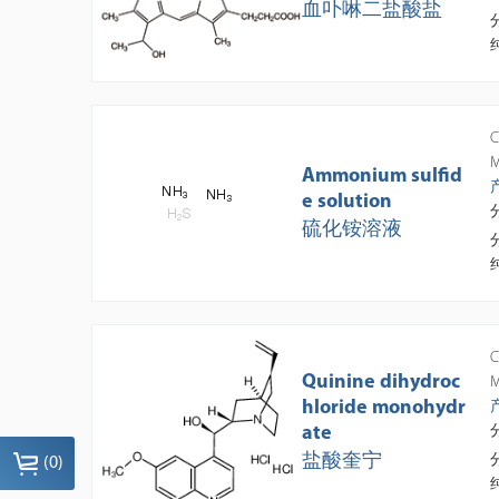
血卟啉二盐酸盐
C
M
Ammonium sulfid
e solution
硫化铵溶液
C
Quinine dihydroc
M
hloride monohydr
ate
盐酸奎宁
(
0
)