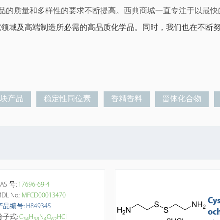
品的质量和多样性的要求不断提高。西典商城一直专注于
以最快
究领域及高端制造所必需的高品质化学品。同时，我们也在不断
砌块产品
稳定性同位素
香精香料
甾体化合物
AS 号:
17696-69-4
DL No.:
MFCD00013470
Cy
产品编号: H849345
oc
分子式:
C
H
N
O
HCl
3
4
3
8
4
6
2