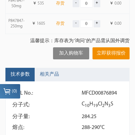
P847847-
￥
535
存货
￥
0.00
50mg
P847847-
￥
1605
存货
￥
0.00
250mg
温馨提示：库存表为“询问”的产品需从国外调货
加入购物车
立即获得报价
技术参数
相关产品
(
0
)
MDL No.:
MFCD00876894
C
H
Cl
N
S
分子式:
1
0
1
9
2
3
分子量:
284.25
熔点:
288-290°C