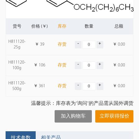
货号
价格 (￥)
库存
数量
总额
H811120-
￥
39
存货
￥
0.00
25g
H811120-
￥
106
存货
￥
0.00
100g
H811120-
￥
361
存货
￥
0.00
500g
温馨提示：库存表为“询问”的产品需从国外调货
加入购物车
立即获得报价
技术参数
相关产品