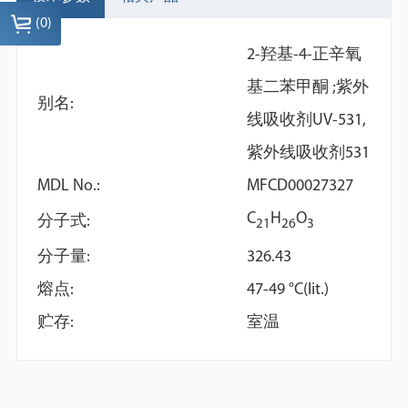
(
0
)
2-羟基-4-正辛氧
基二苯甲酮 ;紫外
别名:
线吸收剂UV-531,
紫外线吸收剂531
MDL No.:
MFCD00027327
C
H
O
Polymethyl methacrylate
1,3,5-Tris[4-
分子式:
2
1
2
6
3
microsphere | (C5H8O2)n
(trifluoromethanesulfonyloxy)-
分子量:
326.43
(trimethylsilyl)phenyl]benzene
熔点:
47-49 °C(lit.)
贮存:
室温