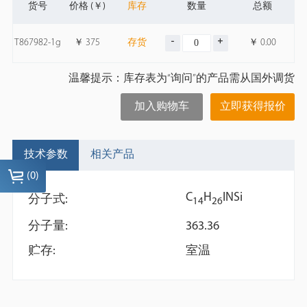
货号
价格 (￥)
库存
数量
总额
T867982-1g
￥
375
存货
￥
0.00
温馨提示：库存表为“询问”的产品需从国外调货
加入购物车
立即获得报价
技术参数
相关产品
(
0
)
C
H
INSi
分子式:
1
4
2
6
分子量:
363.36
贮存:
室温