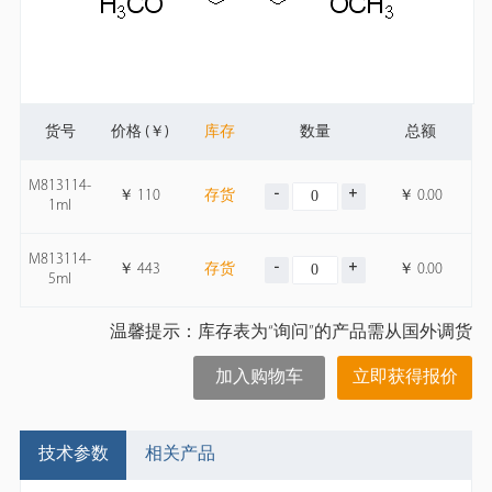
货号
价格 (￥)
库存
数量
总额
M813114-
￥
110
存货
￥
0.00
1ml
M813114-
￥
443
存货
￥
0.00
5ml
温馨提示：库存表为“询问”的产品需从国外调货
加入购物车
立即获得报价
技术参数
相关产品