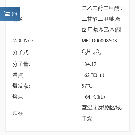
二乙二醇二甲醚 ;
(
0
)
别名:
二甘醇二甲醚,双
(2-甲氧基乙基)醚
MDL No.:
MFCD00008503
C
H
O
分子式:
6
1
4
3
N-Methyl--(trimethylsilyl)
N,O-
分子量:
134.17
trifluoroacetamide with
Bis(trimethylsilyl)acetamide
沸点:
162 °C(lit.)
1% trimethylchlorosilane
(TMS-BA)
爆发点:
57°C
熔点:
−64 °C(lit.)
室温,易燃物区域,
贮存:
干燥