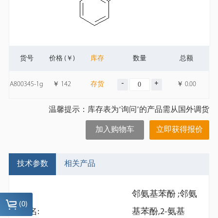
货号
价格 (￥)
库存
数量
总额
A800345-1g
￥
142
存货
￥
0.00
温馨提示：库存表为“询问”的产品需从国外调货
加入购物车
立即获得报价
技术参数
相关产品
邻氨基苯酚 ;邻氨
(
0
)
别名:
基苯酚,2-氨基