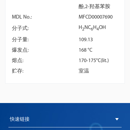
酚,2-羟基苯胺
MDL No.:
MFCD00007690
H
NC
H
OH
分子式:
2
6
4
N,O-
N,O-
分子量:
109.13
ide
Bis(trimethylsilyl)trifluoroacetamide
Bis(trimethylsilyl)trifluoroacet
爆发点:
168 °C
(BSTFA)
with
trimethylchlorosilane
熔点:
170-175°C(lit.)
贮存:
室温
快速链接