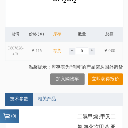
货号
价格 (￥)
库存
数量
总额
D807828-
￥
116
存货
￥
0.00
2ml
温馨提示：库存表为“询问”的产品需从国外调货
加入购物车
立即获得报价
技术参数
相关产品
(
0
)
二氯甲烷 ;甲叉二
氯,氯化次甲基,亚