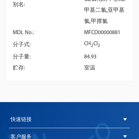
别名:
甲基二氯,亚甲基
氯,甲撑氯
MDL No.:
MFCD00000881
CH
Cl
1,2-Dichlorobenzene
N-Methyl--(trimethylsilyl)
分子式:
2
2
solution
trifluoroacetamide with
分子量:
84.93
1% trimethylchlorosilane
贮存:
室温
快速链接
客户服务