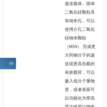
递送载体。固体
二氧化硅颗粒具
N,O-
Mesoporous silica
roacetamide
Bis(trimethylsilyl)trifluoroacetamide
microspheres | SiO2
有纳米孔，可以
with
trimethylchlorosilane
使用介孔二氧化
硅纳米颗粒
（MSN） 完成更
大药物分子的递
(
0
)
送或更高负载的
有效载荷，可以
掺入低分子量物
质，或者表面可
以功能化为带高