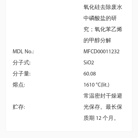
氧化硅去除废水
中磷酸盐的研
究；氧化苯乙烯
的甲醇分解
MDL No.:
MFCD00011232
分子式:
SiO2
分子量:
60.08
熔点:
1610 °C(lit.)
常温密封干燥避
贮存:
光保存。最长保
质期 12 个月。