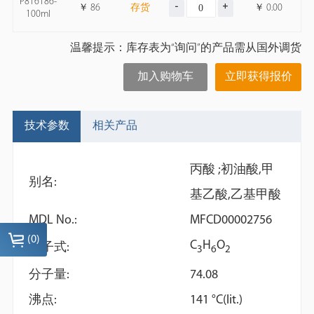
P816186-
￥
86
存货
￥
0.00
100ml
温馨提示：库存表为“询问”的产品需从国外调货
加入购物车
立即获得报价
技术参数
相关产品
丙酸 ;初油酸,甲
别名:
基乙酸,乙基甲酸
MDL No.:
MFCD00002756
(
0
)
C
H
O
分子式:
3
6
2
分子量:
74.08
Acacia
Mesoporous silica
沸点:
141 °C(lit.)
microspheres | mMS