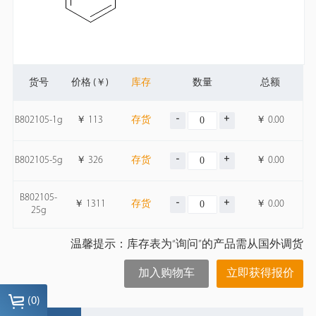
货号
价格 (￥)
库存
数量
总额
B802105-1g
￥
113
存货
￥
0.00
B802105-5g
￥
326
存货
￥
0.00
B802105-
￥
1311
存货
￥
0.00
25g
温馨提示：库存表为“询问”的产品需从国外调货
加入购物车
立即获得报价
(
0
)