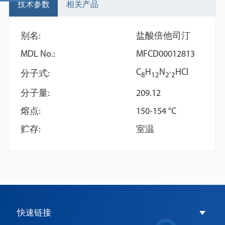
技术参数
相关产品
别名:
盐酸倍他司汀
MDL No.:
MFCD00012813
C
H
N
·
HCl
分子式:
8
1
2
2
2
分子量:
209.12
熔点:
150-154 °C
DAPI dihydrochloride
Histamine
贮存:
室温
dihydrochloride
快速链接