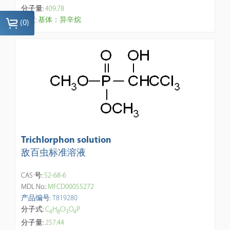
分子量:
409.78
纯度:
基体：异辛烷
(
0
)
Trichlorphon solution
敌百虫标准溶液
CAS 号:
52-68-6
MDL No.:
MFCD00055272
产品编号: T819280
分子式:
C
H
Cl
O
P
4
8
3
4
分子量:
257.44