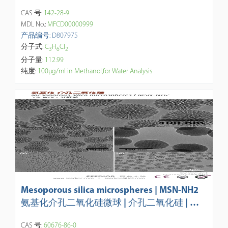
CAS 号:
142-28-9
MDL No.:
MFCD00000999
产品编号: D807975
分子式:
C
H
Cl
3
6
2
分子量:
112.99
纯度:
100μg/ml in Methanol,for Water Analysis
Mesoporous silica microspheres | MSN-NH2
氨基化介孔二氧化硅微球 | 介孔二氧化硅 | 氨
基化微球 | APS: 50nm- 500nm，1um-5um，
CAS 号:
60676-86-0