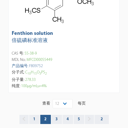
Fenthion solution
倍硫磷标准溶液
CAS 号:
55-38-9
MDL No.:
MFCD00055449
产品编号: F809752
分子式:
C
H
O
PS
1
0
1
5
3
2
分子量:
278.33
纯度:
100μg/ml,u=4%
查看
每页
12
1
2
3
4
5