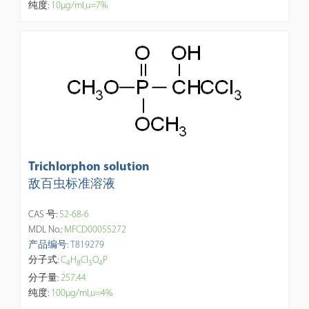
纯度:
10μg/ml,u=7%
Trichlorphon solution
敌百虫标准溶液
CAS 号:
52-68-6
MDL No.:
MFCD00055272
产品编号: T819279
分子式:
C
H
Cl
O
P
4
8
3
4
分子量:
257.44
纯度:
100μg/ml,u=4%