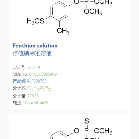
Fenthion solution
倍硫磷标准溶液
CAS 号:
55-38-9
MDL No.:
MFCD00055449
产品编号: F809753
分子式:
C
H
O
PS
1
0
1
5
3
2
分子量:
278.33
纯度:
10μg/ml,u=6%