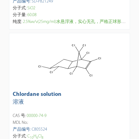
产品编号: SD-P821249
分子式:
SiO2
分子量:
60.08
纯度:
2.5%w/v(25mg/ml)水悬浮液，实心无孔，严格正球形品控，单分散粒径（CV < 5 %），密度： 1.85 g/cm3。染料均匀掺入微球内部而不会浸出、溶胀收缩，在有机溶剂、水和生物介质中稳定。微球具有高强度、亮荧光、光热稳定性。激发 / 发射波长： 630nm 和 680nm。【研究与应用方向】：1.生物医学研发、荧光显微测定，生物化学传感，凝集反应测定。 2.生物成像：ELISA免疫分析，负载荧光分子或磁性纳米粒子，细胞追踪成像，对细胞内生化过程实时监测。 3.诊断试剂：检测标志物，光动力 / 光热治疗平台（PDT/PTT）。
Chlordane solution
溶液
CAS 号:
00000-74-9
MDL No.:
产品编号: C805524
分子式:
C
H
Cl
1
0
6
8