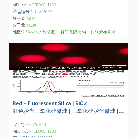
定制
MDL No.:
MFCD00011232
产品编号: SD-P816122
分子式:
SiO2
分子量:
60.08
纯度:
2.5% w/v水分散液， 有序孔隙结构，孔洞分布均匀，变异系数小， 大比表、 强吸附、高负载，无毒具生物相容性，表面含大量活性氨基游离基团，表面可进一步偶联相关物质。【研究与应用方向】：活性药物成分 （API）递送载体，药物缓释控释，药代动力学、药效学和生物分布研究，生物催化的酶封装、生物分析样品制备、功能化复合纳米颗粒研究、物理吸附剂材料（捕获CO2、H2S、挥发性有机碳 VOCs、甲醛、重金属离子等),分离(如油水分离，废水中的磷酸盐、藻毒素)。
Red – Fluorescent Silica | SiO2
红色荧光二氧化硅微球 | 二氧化硅荧光微球 | A
PS: 20nm-200um，定制
CAS 号:
60676-86-0
MDL No.:
MFCD00011232