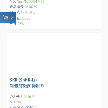
MDL No.:
MFCD00017425
产品编号: D858275
分子式:
C
H
O
1
6
1
2
6
(
0
)
分子量:
300.26
纯度:
98%
SKIII(SphK-I2)
鞘氨醇激酶抑制剂
CAS 号:
312636-16-1
MDL No.:
产品编号: S861026