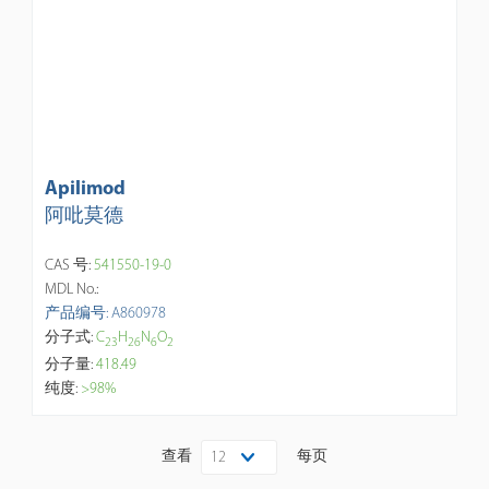
Apilimod
阿吡莫德
CAS 号:
541550-19-0
MDL No.:
产品编号: A860978
分子式:
C
H
N
O
2
3
2
6
6
2
分子量:
418.49
纯度:
>98%
查看
每页
12