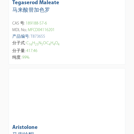
Tegaserod Maleate
马来酸替加色罗
CAS 号:
189188-57-6
MDL No.:
MFCD04116201
产品编号: T873655
分子式:
C
H
N
O·C
H
O
1
6
2
3
5
4
4
4
分子量:
417.46
纯度:
99%
Aristolone