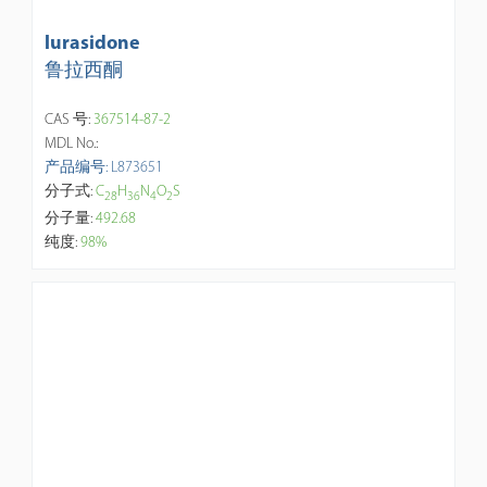
lurasidone
鲁拉西酮
CAS 号:
367514-87-2
MDL No.:
产品编号: L873651
分子式:
C
H
N
O
S
2
8
3
6
4
2
分子量:
492.68
纯度:
98%