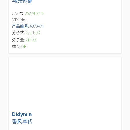
马兜铃酮
CAS 号:
25274-27-5
MDL No.:
产品编号: A873471
分子式:
C
H
O
1
5
2
2
分子量:
218.33
纯度:
GR
Didymin
香风草甙