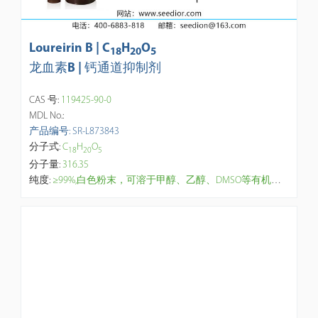
Loureirin B | C
H
O
1
8
2
0
5
龙血素B | 钙通道抑制剂
CAS 号:
119425-90-0
MDL No.:
产品编号: SR-L873843
分子式:
C
H
O
1
8
2
0
5
分子量:
316.35
纯度:
≥99%,白色粉末，可溶于甲醇、乙醇、DMSO等有机溶剂。具有镇痛，消炎的作用。生化机理： Loureirin B（LB，LrB）是从龙脑香（Dracaena cochinchinensis）中提取的一种黄酮类化合物，是 PAI-1 的抑制剂，IC50 为 26.10 μM。Loureirin B 能下调 TGF-β1 刺激的成纤维细胞中的 p-ERK 和 p-JNK。Loureirin B 主要通过增加 Pdx-1、MafA、细胞内 ATP 水平、抑制KATP电流、Ca2+ 流入细胞内 来促进胰岛素分泌。