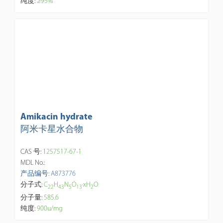
纯度:
≥95%
Amikacin hydrate
阿米卡星水合物
CAS 号:
1257517-67-1
MDL No.:
产品编号: A873776
分子式:
C
H
N
O
·xH
O
2
2
4
3
5
1
3
2
分子量:
585.6
纯度:
900u/mg