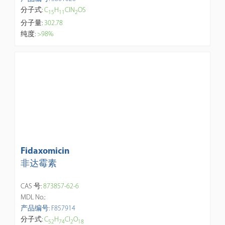
分子式:
C
H
ClN
OS
1
5
1
1
2
分子量:
302.78
纯度:
>98%
Fidaxomicin
非达霉素
CAS 号:
873857-62-6
MDL No.:
产品编号: F857914
分子式:
C
H
Cl
O
5
2
7
4
2
1
8