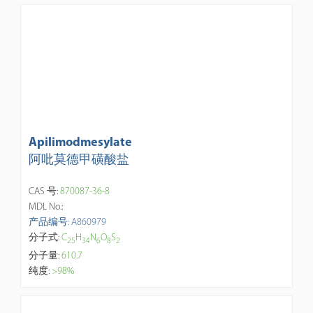
Apilimodmesylate
阿吡莫德甲磺酸盐
CAS 号:
870087-36-8
MDL No.:
产品编号: A860979
分子式:
C
H
N
O
S
2
5
3
4
6
8
2
分子量:
610.7
纯度:
>98%