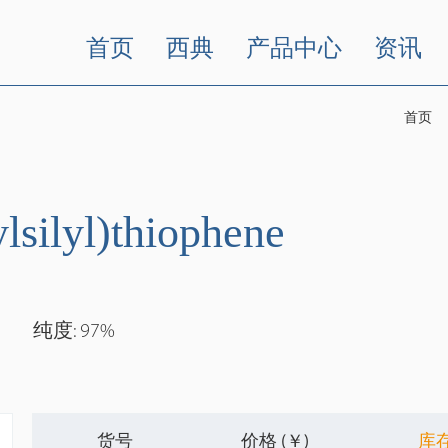
首页
西典
产品中心
资讯
首页
lsilyl)thiophene
纯度: 97%
货号
价格 (￥)
库