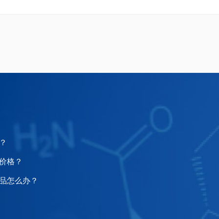
4-Bromo-2-
4-Dodecyl-2-(4,4,5,5-
(trimethylsilyl)thiophene
tetramethyl-1,3,2-
dioxaborolan-2-
yl)thiophene
？
价格？
品怎么办？