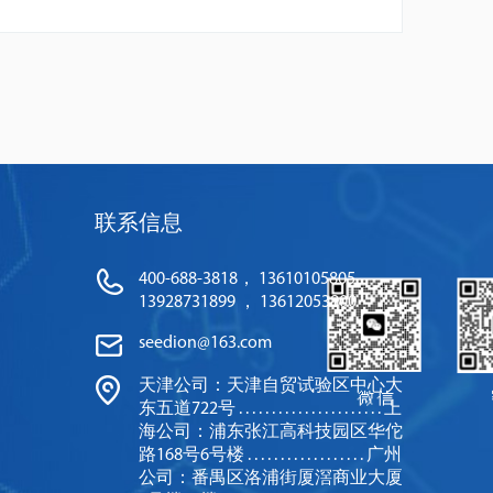
(4-
4-(2-Furyl)-3-buten-
2,3-Ben
Tetrahydropyranyl)hydrazine
2-one
Dihydrochloride
联系信息
400-688-3818， 13610105805
13928731899 ， 13612053800
seedion@163.com
天津公司：天津自贸试验区中心大
东五道722号 . . . . . . . . . . . . . . . . . . . . . . 上
海公司：浦东张江高科技园区华佗
路168号6号楼 . . . . . . . . . . . . . . . . . . 广州
公司：番禺区洛浦街厦滘商业大厦