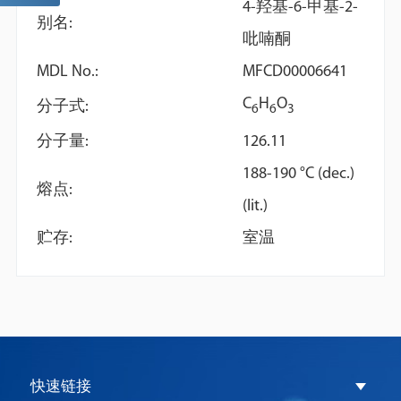
4-羟基-6-甲基-2-
别名:
吡喃酮
MDL No.:
MFCD00006641
C
H
O
分子式:
6
6
3
分子量:
126.11
4-(2-Furyl)-3-buten-2-one
2,3-Benzofuran
188-190 °C (dec.)
熔点:
zine
(lit.)
贮存:
室温
快速链接