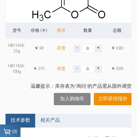
货号
价格 (￥)
库存
数量
总额
H811426-
￥
90
存货
￥
0.00
25g
H811426-
￥
275
存货
￥
0.00
100g
温馨提示：库存表为“询问”的产品需从国外调货
加入购物车
立即获得报价
技术参数
相关产品
(
0
)