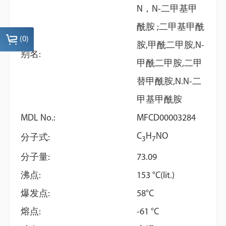
N，N-二甲基甲
酰胺 ;二甲基甲酰
(
0
)
胺,甲酰二甲胺,N-
别名:
甲酰二甲胺,二甲
替甲酰胺,N.N-二
甲基甲酰胺
Dimethyl phthalate
Benzonitrile
MDL No.:
MFCD00003284
C
H
NO
分子式:
3
7
分子量:
73.09
沸点:
153 °C(lit.)
爆发点:
58°C
熔点:
-61 °C