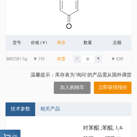
货号
价格 (￥)
库存
数量
总额
B802581-5g
￥
193
存货
￥
0.00
温馨提示：库存表为“询问”的产品需从国外调货
加入购物车
立即获得报价
技术参数
相关产品
对苯醌 ;苯醌, 1,4-