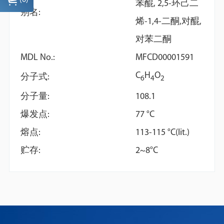
(
0
)
苯醌, 2,5-环己二
别名:
烯-1,4-二酮,对醌,
对苯二酮
MDL No.:
MFCD00001591
C
H
O
Dimethyl phthalate
Benzonitrile
分子式:
6
4
2
分子量:
108.1
爆发点:
77 °C
熔点:
113-115 °C(lit.)
贮存:
2~8°C