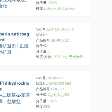
酸壮观霉素,五
分子量:
495.35
合物
纯度:
potency: ≥603 μg/mg
CAS 号:
Q/WHDS 003-2016
parin anticoag
MDL No.:
ant
产品编号: SD-A870652
素抗凝剂 | 血液
分子式:
分子量:
0
外抗凝
纯度:
效价>150IU/mg, 无水效价>160IU/mg, 适用于临床生化学检查和急诊生化检查的血液标本的采集与抗凝,
CAS 号:
28718-90-3
PI dihydrochlo
MDL No.:
MFCD00012681
e
产品编号: D807022
分子式:
C
H
N
·
HCl
’6-二脒基-2-苯基
1
6
1
5
5
2
分子量:
350.25
哚二盐酸盐
纯度:
98%