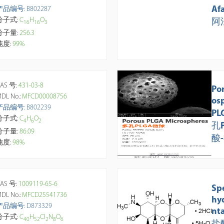
Af
产品编号: B802287
分子式:
C
H
O
阿
1
6
1
6
3
分子量:
256.3
纯度:
99%
AS 号:
431-03-8
Po
DL No.:
MFCD00008756
os
产品编号: B802239
PL
分子式:
C
H
O
4
6
2
孔
分子量:
86.09
酸
纯度:
98%
LA
10
AS 号:
1009119-65-6
Sp
DL No.:
MFCD25541736
hy
产品编号: D873329
nt
分子式:
C
H
Cl
N
O
4
0
5
2
2
8
6