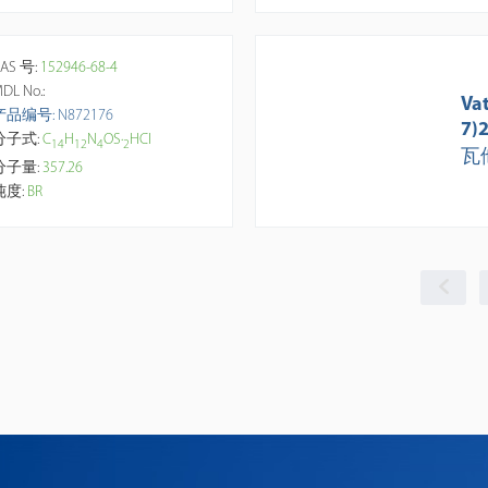
AS 号:
152946-68-4
DL No.:
Va
产品编号: N872176
7)
分子式:
C
H
N
OS·
HCl
1
4
1
2
4
2
瓦
分子量:
357.26
纯度:
BR