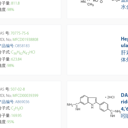
盐
分子量:
811.8
水
纯度:
98%
AS 号:
70775-75-6
He
DL No.:
MFCD01938808
ul
产品编号: O858183
分子式:
C
H
N
·
HCl
肝
3
6
6
2
4
2
分子量:
623.84
体
纯度:
98%
AS 号:
507-02-8
DA
DL No.:
MFCD00039399
rid
产品编号: A869036
分子式:
C
H
IO
4,
2
3
分子量:
169.95
吲
纯度:
95%