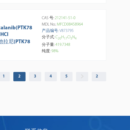
CAS 号:
212141-51-0
MDL No.:
MFCD08458964
talanib(PTK78
产品编号: V873795
2HCl
分子式:
C
H
Cl
N
2
0
1
7
3
4
他拉尼(PTK78
分子量:
419.7348
纯度:
98%
1
2
3
4
5