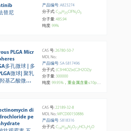
atinib
产品编号: A823274
分子式:
C
H
ClFN
O
法替尼
2
4
2
5
5
3
分子量:
485.94
纯度:
99%
CAS 号:
26780-50-7
rous PLGA Micr
MDL No.:
pheres
产品编号: SA-S817496
GA多孔微球 | 多
分子式:
(C3H4O2)x(C2H2O2)y
PLGA微球| 聚乳
分子量:
300000
-羟基乙酸微球 |
纯度:
99.95%，重金属含量≤10ppm，10mg/ml水分散液。西典多孔PLGA微球采用双乳液聚合技术制备。多孔3D网状结构的PLGA微球，具有丰富的孔道结构，孔隙率(porosity)达80%，比表面积大，具有高载量、强吸附性能，适合负载亲水性大分子，以及药物短期释放场景。 【研究与应用方向】：生化研究、封载药物、蛋白质、疫苗、多肽、核酸等大分子药物高效递送；高载量药物和高浓度给药；生长因子载体或细胞支架；靶向递送，通过控制微球尺寸，可以被巨噬细胞吞噬，实现向网状内皮系统被动靶向。
/GA：50 / 50，
mg/ml 水分散液
CAS 号:
22189-32-8
ectinomycin di
MDL No.:
MFCD00150886
drochloride pe
产品编号: S818316
ahydrate
分子式:
C
H
N
O
·
HCl·
H
O
1
4
2
4
2
7
2
5
2