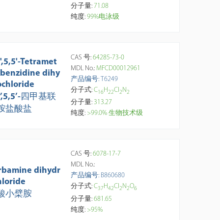
分子量:
71.08
纯度:
99%电泳级
CAS 号:
64285-73-0
',5,5'-Tetramet
MDL No.:
MFCD00012961
lbenzidine dihy
产品编号: T6249
ochloride
分子式:
C
H
Cl
N
1
6
2
2
2
2
3’,5,5’-四甲基联
分子量:
313.27
胺盐酸盐
纯度:
>99.0% 生物技术级
CAS 号:
6078-17-7
MDL No.:
rbamine dihydr
产品编号: B860680
hloride
分子式:
C
H
Cl
N
O
3
7
4
2
2
2
6
酸小檗胺
分子量:
681.65
纯度:
>95%