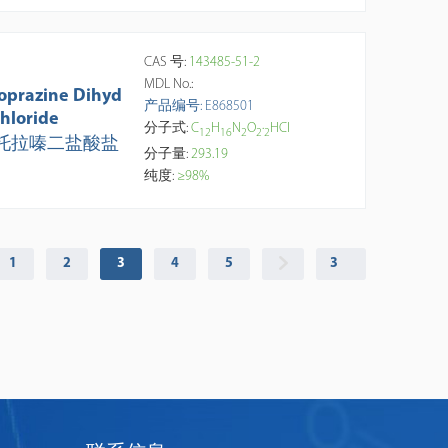
CAS 号:
143485-51-2
MDL No.:
toprazine Dihyd
产品编号: E868501
chloride
分子式:
C
H
N
O
·
HCl
1
2
1
6
2
2
2
托拉嗪二盐酸盐
分子量:
293.19
纯度:
≥98%
1
2
3
4
5