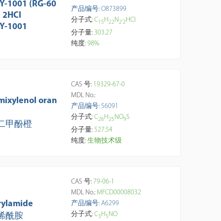
Y-1001 (RG-60
产品编号: O873899
) 2HCl
分子式:
C
H
N
·
HCl
1
5
2
2
2
2
Y-1001
分子量:
303.27
纯度:
98%
CAS 号:
19329-67-0
MDL No.:
mixylenol oran
产品编号: S6091
分子式:
C
H
NO
S
2
6
2
5
9
二甲酚橙
分子量:
527.54
纯度:
生物技术级
CAS 号:
79-06-1
MDL No.:
MFCD00008032
rylamide
产品编号: A6299
分子式:
C
H
NO
烯酰胺
3
5