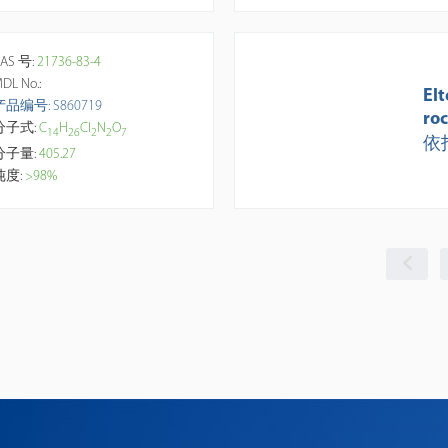
AS 号:
21736-83-4
DL No.:
El
产品编号: S860719
ro
分子式:
C
H
Cl
N
O
1
4
2
6
2
2
7
依
分子量:
405.27
纯度:
>98%