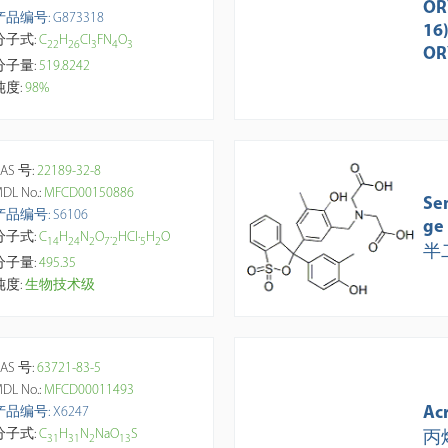
OR
产品编号: G873318
16
分子式:
C
H
Cl
FN
O
2
2
2
6
3
4
3
OR
分子量:
519.8242
纯度:
98%
AS 号:
22189-32-8
DL No.:
MFCD00150886
Se
产品编号: S6106
ge
分子式:
C
H
N
O
·
HCl·
H
O
1
4
2
4
2
7
2
5
2
半
分子量:
495.35
纯度:
生物技术级
AS 号:
63721-83-5
DL No.:
MFCD00011493
Ac
产品编号: X6247
分子式:
C
H
N
NaO
S
丙
3
1
3
1
2
1
3