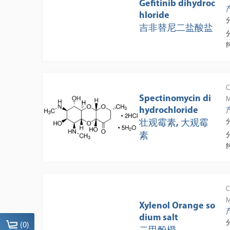
Gefitinib dihydroc
hloride
吉非替尼二盐酸盐
C
Spectinomycin di
M
hydrochloride
壮观霉素, 大观霉
素
C
M
Xylenol Orange so
dium salt
(
0
)