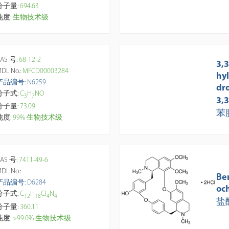
分子量:
694.63
纯度:
生物技术级
AS 号:
68-12-2
3,3
DL No.:
MFCD00003284
hy
产品编号: N6259
dr
分子式:
C
H
NO
3
7
3,
分子量:
73.09
苯
纯度:
99% 生物技术级
AS 号:
7411-49-6
DL No.:
Be
产品编号: D6284
oc
分子式:
C
H
Cl
N
1
2
1
8
4
4
盐
分子量:
360.11
纯度:
>99.0% 生物技术级