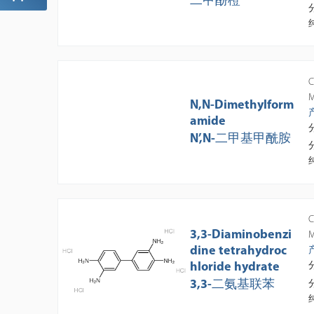
二甲酚橙
C
M
N,N-Dimethylform
amide
N’,N-二甲基甲酰胺
C
3,3-Diaminobenzi
M
dine tetrahydroc
hloride hydrate
3,3-二氨基联苯