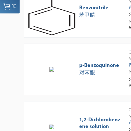
M
(
0
)
Benzonitrile
苯甲腈
C
M
p-Benzoquinone
对苯醌
C
M
1,2-Dichlorobenz
ene solution