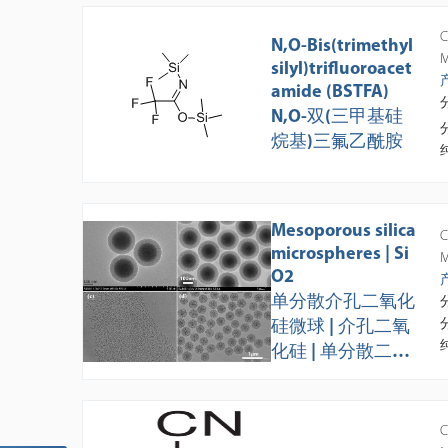
C
N,O-Bis(trimethyl
M
silyl)trifluoroacet
amide (BSTFA)
N,O-双(三甲基硅
烷基)三氟乙酰胺
Mesoporous silica
C
microspheres | Si
M
O2
单分散介孔二氧化
硅微球 | 介孔二氧
化硅 | 单分散二氧
化硅 | 二氧化硅微
球 | APS: 280nm
±8nm
C