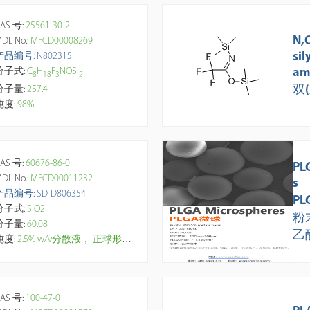
AS 号:
25561-30-2
N,
DL No.:
MFCD00008269
sil
产品编号: N802315
am
分子式:
C
H
F
NOSi
8
1
8
3
2
hy
双
分子量:
257.4
纯度:
98%
AS 号:
60676-86-0
PL
DL No.:
MFCD00011232
s
产品编号: SD-D806354
PL
分子式:
SiO2
粉
分子量:
60.08
乙
纯度:
2.5% w/v分散液， 正球形品控，粒径分布均一(CV%<2.5%)、单分散， 孔径3-5nm、 孔洞分布均匀，大比表、 强吸附、高负载，表面和孔道富含易于修饰羟基(-OH)官能团，水和乙醇中分散性良好; 较高的热稳定性，具光致发光性能， 生物相容性好,可降解。应用领域: 制备响应性光子晶体、构筑有序结构材料、生物医学检测、催化剂载体(如贵金属)、吸附(如H2S、甲醛、藻毒素等), 分离(如油水分离)、色谱层析、造影、大分子药物载体(如卵清蛋白、血清蛋白等)，药物缓释控释等。
AS 号:
100-47-0