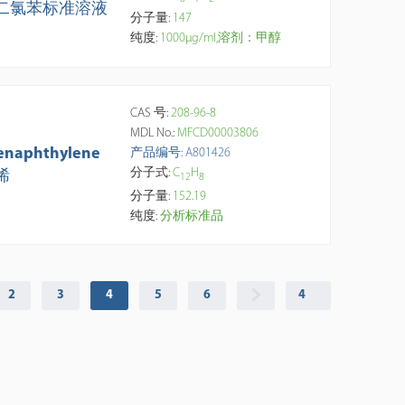
二氯苯标准溶液
分子量:
147
纯度:
1000μg/ml,溶剂：甲醇
CAS 号:
208-96-8
MDL No.:
MFCD00003806
enaphthylene
产品编号: A801426
分子式:
C
H
烯
1
2
8
分子量:
152.19
纯度:
分析标准品
2
3
4
5
6