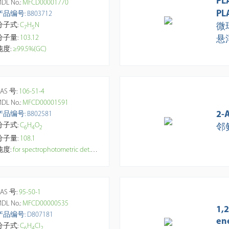
PL
DL No.:
MFCD00001770
PL
产品编号: B803712
分子式:
C
H
N
微球
7
5
分子量:
103.12
悬
纯度:
≥99.5%(GC)
AS 号:
106-51-4
DL No.:
MFCD00001591
2-
产品编号: B802581
分子式:
C
H
O
邻
6
4
2
分子量:
108.1
纯度:
for spectrophotometric det. of amines, ≥99.5%(HPLC)
AS 号:
95-50-1
DL No.:
MFCD00000535
1,
产品编号: D807181
en
分子式:
C
H
Cl
6
4
2