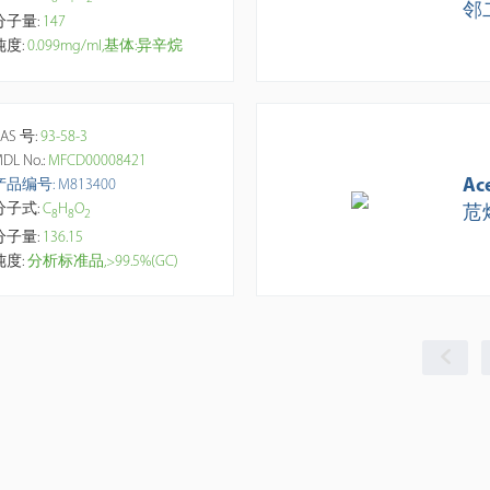
邻
分子量:
147
纯度:
0.099mg/ml,基体:异辛烷
AS 号:
93-58-3
DL No.:
MFCD00008421
Ac
产品编号: M813400
分子式:
C
H
O
苊
8
8
2
分子量:
136.15
纯度:
分析标准品,>99.5%(GC)