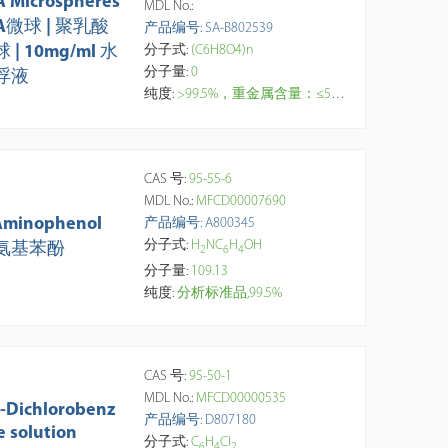
A Microspheres
MDL No.:
A微球 | 聚乳酸
产品编号: SA-B802539
 | 10mg/ml 水
分子式:
(C6H8O4)n
分子量:
0
浮液
纯度:
>99.5%，重金属含量：≤5μg/g，水悬浮液浓度：10mg/ml；无菌。采用微流控阶梯乳化-溶剂挥发法制备。由L-乳酸或L-丙交酯聚合而成的半结晶聚合物。具有生物相容性好、降解时效长、表面可修饰等特点。微球严格正球形品控、尺寸高度均一，表面光滑、可重复性好。【研究与应用方向】：连接靶向分子、免疫/抗原 (疫苗佐剂)、DNA、RNA、蛋白/多肽，实现药物的吸附富集、化学键合、高效装载、精准递送和长效控释（数月至一年以上）；API，植入体，眼科，肿瘤靶向研究；组织工程支架；诊断成像；医疗美容。
CAS 号:
95-55-6
MDL No.:
MFCD00007690
Aminophenol
产品编号: A800345
分子式:
H
NC
H
OH
氨基苯酚
2
6
4
分子量:
109.13
纯度:
分析标准品,99.5%
CAS 号:
95-50-1
MDL No.:
MFCD00000535
2-Dichlorobenz
产品编号: D807180
e solution
分子式:
C
H
Cl
6
4
2