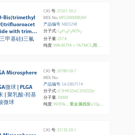
CAS 号:
25561-30-2
O-Bis(trimethyl
MDL No.:
MFCD00008269
yl)trifluoroacet
产品编号: N803298
ide with trimet
分子式:
C
H
F
NOSi
8
1
8
3
2
lchlorosilane
(三甲基硅)三氟
分子量:
257.4
纯度:
99% BSTFA + 1% TMCS,,用于GC衍生化
CAS 号:
26780-50-7
GA Microsphere
MDL No.:
产品编号: SA-D807514
GA微球 | PLGA
分子式:
(C3H4O2)x(C2H2O2)y
末 | 聚乳酸-羟基
分子量:
30000
酸微球
纯度:
99.95%，重金属残留≤10μg/g，粉末。乳化溶剂蒸发法制备，表面光滑、结构致密，LA/GA比例：50/50，非晶形结构，生物相容性好，易渗透，降解快，适用于药物短期控释缓释场景，蛋白质、肽、抗体和抗原共价结合。降解速度由单体比例调控，LA占比高，则结晶度上升，亲水性减弱，降解速率下降，适用于长效激素、抗癌药、慢性病药物的长效缓释。【研究与应用方向】：分子封装吸附，药物中短期控释，疫苗佐剂、抗原、蛋白、多肽类药物递送，靶向给药，超声或磁共振成像微泡、造影剂载体，API，医学研究。
CAS 号:
33135-50-1