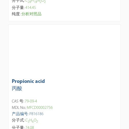
分子式:
C
H
N
O
2
8
1
8
2
2
分子量:
414.45
纯度:
分析对照品
Propionic acid
丙酸
CAS 号:
79-09-4
MDL No.:
MFCD00002756
产品编号: P816186
分子式:
C
H
O
3
6
2
分子量:
74.08