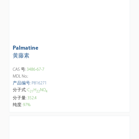
Palmatine
黄藤素
CAS 号:
3486-67-7
MDL No.:
产品编号: P816271
分子式:
C
H
NO
2
1
2
2
4
分子量:
352.4
纯度:
97%