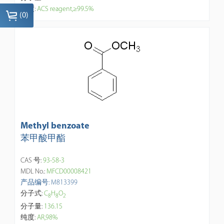
纯度:
ACS reagent,≥99.5%
(
0
)
Methyl benzoate
苯甲酸甲酯
CAS 号:
93-58-3
MDL No.:
MFCD00008421
产品编号: M813399
分子式:
C
H
O
8
8
2
分子量:
136.15
纯度:
AR,98%