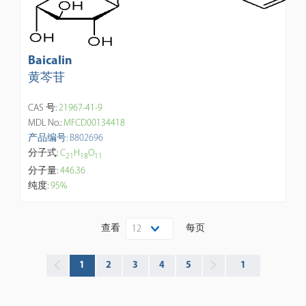
Baicalin
黄芩苷
CAS 号:
21967-41-9
MDL No.:
MFCD00134418
产品编号: B802696
分子式:
C
H
O
2
1
1
8
1
1
分子量:
446.36
纯度:
95%
查看
每页
12
1
2
3
4
5