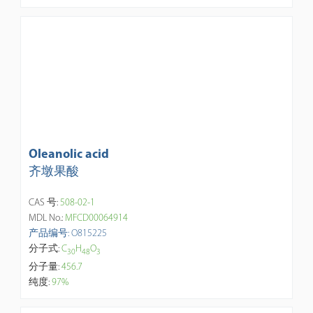
Oleanolic acid
齐墩果酸
CAS 号:
508-02-1
MDL No.:
MFCD00064914
产品编号: O815225
分子式:
C
H
O
3
0
4
8
3
分子量:
456.7
纯度:
97%