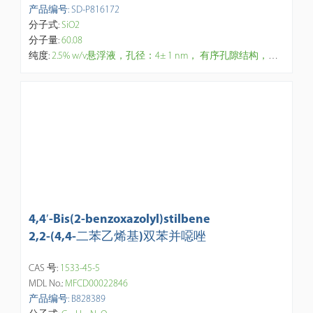
产品编号: SD-P816172
分子式:
SiO2
分子量:
60.08
纯度:
2.5% w/v悬浮液，孔径：4± 1 nm， 有序孔隙结构，孔洞均匀，比表面积：500–1200 米2/克， 表面化学：硅烷醇，含羟基(-OH)官能团，生物相容性和高载药能力与功能化相结合。【研究与应用方向】：纳米医学、靶向活性药物成分 （API）递送载体，药物缓释控释，药代动力学、药效学和功能化复合纳米颗粒研究，生物催化的酶封装、生物分析样品制备、物理吸附剂材料（捕获CO2、H2S、挥发性有机碳 VOCs、甲醛、重金属离子等),分离(如油水分离，废水中的磷酸盐、藻毒素)，色谱层析。
4,4′-Bis(2-benzoxazolyl)stilbene
2,2-(4,4-二苯乙烯基)双苯并噁唑
CAS 号:
1533-45-5
MDL No.:
MFCD00022846
产品编号: B828389