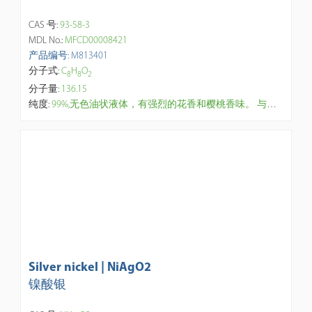
CAS 号:
93-58-3
MDL No.:
MFCD00008421
产品编号: M813401
分子式:
C
H
O
8
8
2
分子量:
136.15
纯度:
99%,无色油状液体，有强烈的花香和樱桃香味。 与乙醚混溶，溶于甲醇、乙醚，不溶于水和甘油。用途 用作纤维素酯、纤维素醚、合成树脂和橡胶的溶剂及聚酯纤维的助染剂，用于配制香精
Silver nickel | NiAgO2
镍酸银