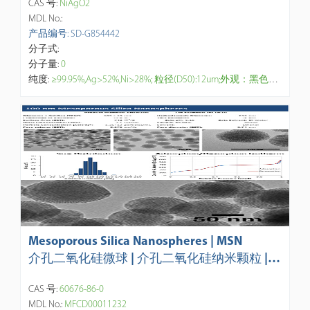
CAS 号:
NiAgO2
MDL No.:
产品编号: SD-G854442
分子式:
分子量:
0
纯度:
≥99.95%,Ag>52%,Ni>28%; 粒径(D50):12um;外观：黑色粉末. 主要用途：金属镀膜，芯片制造，碱性柱式电池，碱性扣式电池，银锌电池，
Mesoporous Silica Nanospheres | MSN
介孔二氧化硅微球 | 介孔二氧化硅纳米颗粒 | A
PS: 50nm- 500nm，1um-3um，定制
CAS 号:
60676-86-0
MDL No.:
MFCD00011232