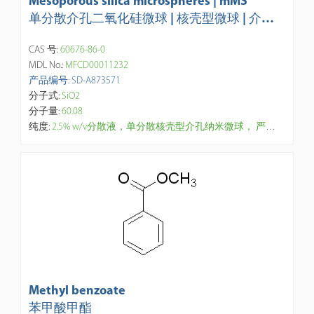
Mesoporous silica microspheres | mMS
单分散介孔二氧化硅微球 | 核壳型微球 | 介孔
微球 | APS: 150nm，180nm，200nm-300n
CAS 号:
60676-86-0
m，孔径：3-5nm
MDL No.:
MFCD00011232
产品编号: SD-A873571
分子式:
SiO2
分子量:
60.08
纯度:
2.5% w/v分散液，单分散核壳型介孔纳米微球， 严格正球形品控，粒径分布均一(CV%<2.5%)、 孔径3-5nm、 孔洞分布均匀，大比表、 强吸附、高负载能力，表面和孔道富含可修饰的羟基(-OH)官能团，易于功能化。分散性良好;具热稳定性， 生物相容性极好，可降解。【研究与应用方向】：制备响应性光子晶体、构筑有序结构材料、生物医学。检测、催化剂载体(如贵金属)、吸附(如H2S、甲醛、藻毒素等), 分离、色谱层析、造影、大分子药物载体(如蛋白等)，药物缓释控释等。
Methyl benzoate
苯甲酸甲酯